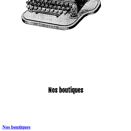
Contactez-nous
Si ça ne te fait pas vibrer, on
trouve une solution. Simple.
Efficace.
Nos boutiques
Siège :
SAS LegMod47
17 rue Denis Papin
47200 Marmande
Nos boutiques