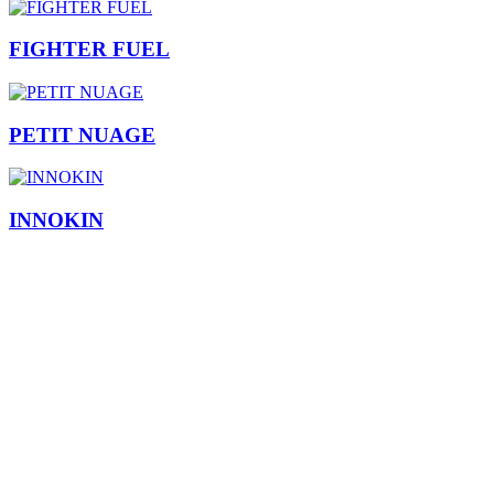
FIGHTER FUEL
PETIT NUAGE
INNOKIN
Pourquoi choisir Legmod47?
La cigarette électronique, un outil de réduction des
risques avant tout
Sur Legmod47, chaque produit est pensé comme une étape dans un
parcours d'arrêt du tabac fumé, pas comme un simple article de
catalogue. La vape reste aujourd'hui le moyen le plus accessible
pour un fumeur adulte de réduire ou stopper sa consommation de