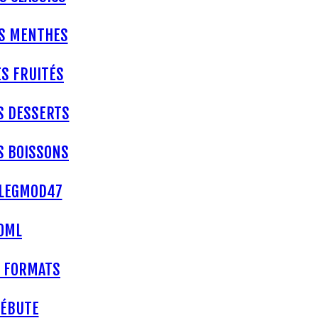
ES MENTHES
ES FRUITÉS
S DESSERTS
S BOISSONS
LEGMOD47
0ML
 FORMATS
DÉBUTE