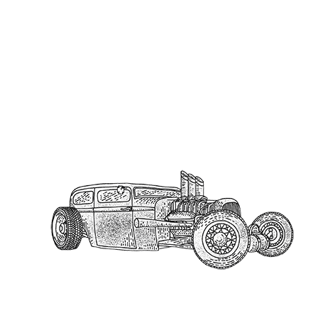
meilleures références du marché de la vape.
Paiement 100% sécurisé
Commande en toute confiance,
tes données sont mieux gardées
qu’un custom rare.
Livraison rapide & soignée
On prépare ta commande à fond