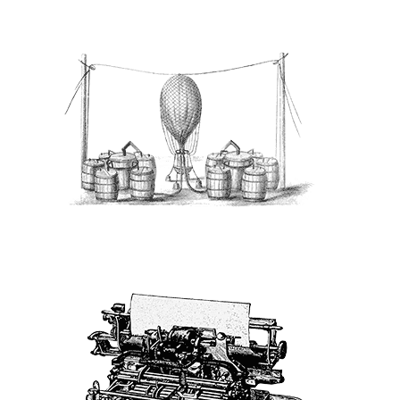
les gaz, emballée avec soin.
Satisfait ou remboursé
On prépare ta commande à fond
les gaz, emballée avec soin.